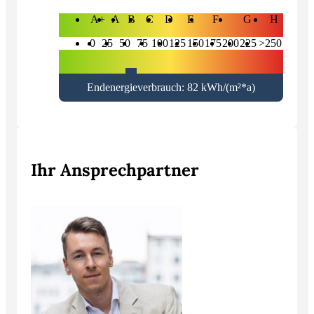
A+
A
B
C
D
E
F
G
H
0
25
50
75
100
125
150
175
200
225
>250
Endenergieverbrauch: 82 kWh/(m²*a)
Ihr Ansprechpartner