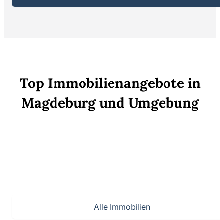
Top Immobilienangebote in
Magdeburg und Umgebung
** Charmantes Mehrfamilienhaus mit Balkonen als Kapitalanlage
**Landleben neu definiert – wo Tradition auf modernen Wohnkomfo
**Achtung** frisch renoviertes und modernisiertes Appartement in
Alle Immobilien