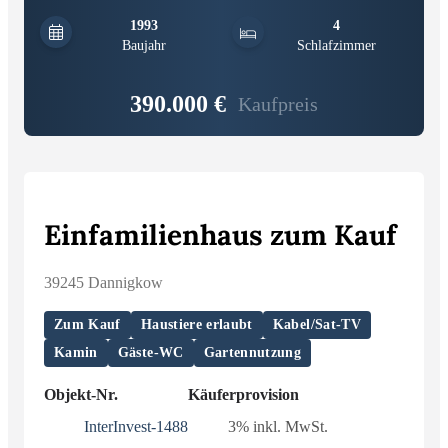
1993
4
Baujahr
Schlafzimmer
390.000 €
Kaufpreis
Einfamilienhaus zum Kauf
39245 Dannigkow
Zum Kauf
Haustiere erlaubt
Kabel/Sat-TV
Kamin
Gäste-WC
Gartennutzung
Objekt-Nr.
Käuferprovision
InterInvest-1488
3% inkl. MwSt.