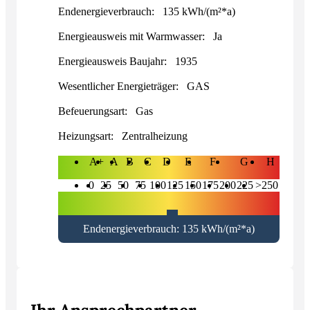
Endenergieverbrauch:
135 kWh/(m²*a)
Energieausweis mit Warmwasser:
Ja
Energieausweis Baujahr:
1935
Wesentlicher Energieträger:
GAS
Befeuerungsart:
Gas
Heizungsart:
Zentralheizung
A+
A
B
C
D
E
F
G
H
0
25
50
75
100
125
150
175
200
225
>250
Endenergieverbrauch: 135 kWh/(m²*a)