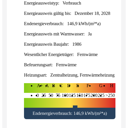
Energieausweistyp:
Verbrauch
Energieausweis gültig bis:
Dezember 18, 2028
Endenergieverbrauch:
146,9 kWh/(m²*a)
Energieausweis mit Warmwasser:
Ja
Energieausweis Baujahr:
1986
Wesentlicher Energieträger:
Fernwärme
Befeuerungsart:
Fernwärme
Heizungsart:
Zentralheizung, Fernwärmeheizung
A+
A
B
C
D
E
F
G
H
0
25
50
75
100
125
150
175
200
225
>250
Endenergieverbrauch: 146,9 kWh/(m²*a)