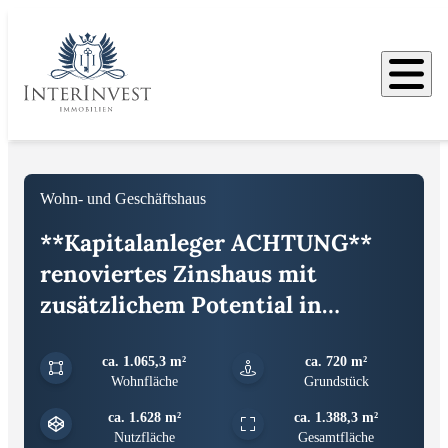
Bilder
Wohn- und Geschäftshaus
**Kapitalanleger ACHTUNG**
renoviertes Zinshaus mit
zusätzlichem Potential in
Magdeburg
ca. 1.065,3 m²
ca. 720 m²
Wohnfläche
Grundstück
ca. 1.628 m²
ca. 1.388,3 m²
Nutzfläche
Gesamtfläche