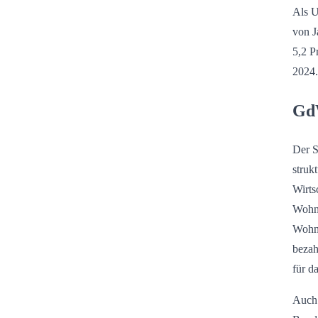
Als 
von J
5,2 P
2024.
GdW
Der S
struk
Wirts
Wohne
Wohnu
bezah
für d
Auch 