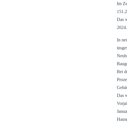
Im Ze
151.2
Das w
2024.
In ne
insge
Neuba
Bauge
Bei d
Proze
Gebäu
Das w
Vorja
Janua
Hausm