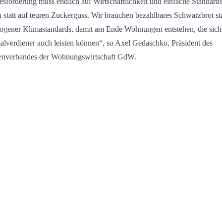
sförderung muss endlich auf Wirtschaftlichkeit und einfache Standard
n statt auf teuren Zuckerguss. Wir brauchen bezahlbares Schwarzbrot sta
ogener Klimastandards, damit am Ende Wohnungen entstehen, die sich
lverdiener auch leisten können“, so Axel Gedaschko, Präsident des
enverbandes der Wohnungswirtschaft GdW.