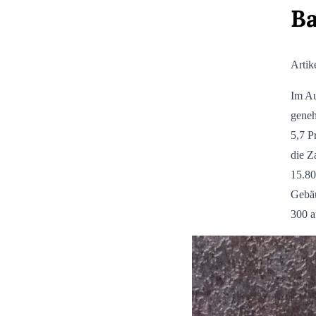
B
Artik
Im Au
geneh
5,7 P
die Z
15.80
Gebäu
300 a