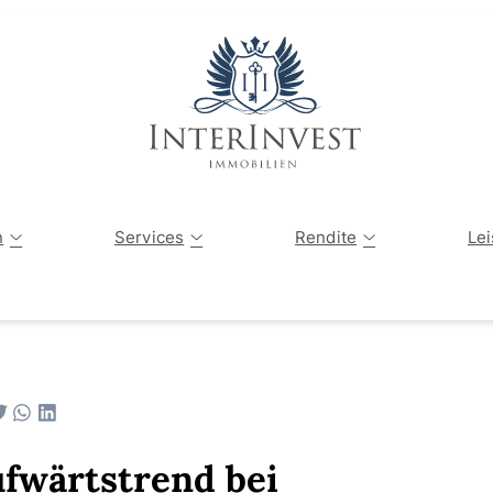
Angebote
Tippgeber
Vermögensau
n
Services
Rendite
Le
Verkaufte Immobilien
Immobilienbewertung
Kapitalanlagen-Finder
Sanierung einer Immobilie
Privater Immobilienverkauf
Die Immobilienwelt erklärt
Energetische Sanierung
fwärtstrend bei