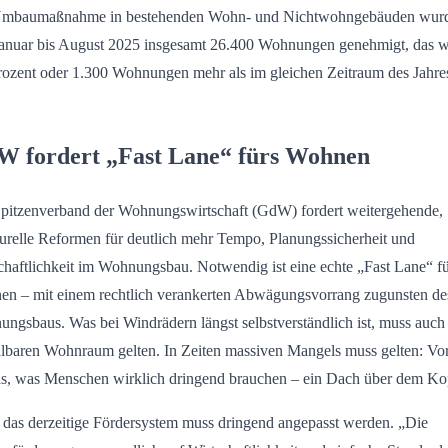
Umbaumaßnahme in bestehenden Wohn- und Nichtwohngebäuden wur
anuar bis August 2025 insgesamt 26.400 Wohnungen genehmigt, das 
rozent oder 1.300 Wohnungen mehr als im gleichen Zeitraum des Jahre
 fordert „Fast Lane“ fürs Wohnen
pitzenverband der Wohnungswirtschaft (GdW) fordert weitergehende,
turelle Reformen für deutlich mehr Tempo, Planungssicherheit und
chaftlichkeit im Wohnungsbau. Notwendig ist eine echte „Fast Lane“ fü
n – mit einem rechtlich verankerten Abwägungsvorrang zugunsten de
ngsbaus. Was bei Windrädern längst selbstverständlich ist, muss auch 
lbaren Wohnraum gelten. In Zeiten massiven Mangels muss gelten: Vor
as, was Menschen wirklich dringend brauchen – ein Dach über dem Ko
das derzeitige Fördersystem muss dringend angepasst werden. „Die