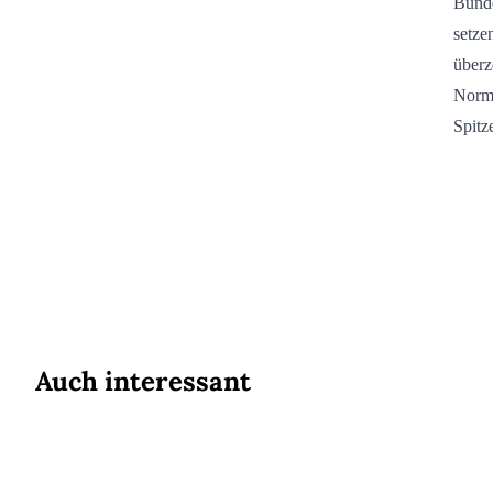
Bunde
setze
überz
Norma
Spitz
Auch interessant