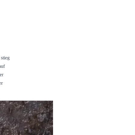
stieg
auf
er
er