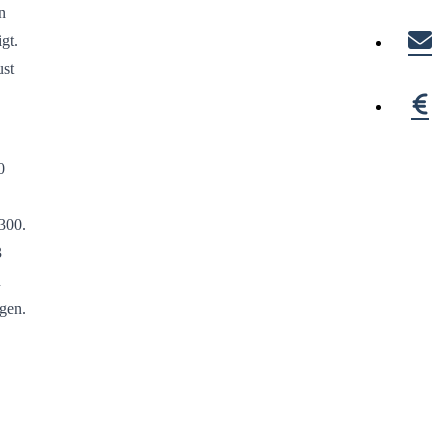
n
gt.
ust
0
300.
3
n
gen.