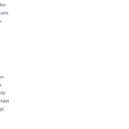
den
waren
s
rs
s
für
fahrt
pf.