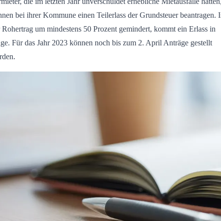
mieter, die im letzten Jahr unverschuldet erhebliche Mietausfälle hatten
nen bei ihrer Kommune einen Teilerlass der Grundsteuer beantragen. I
 Rohertrag um mindestens 50 Prozent gemindert, kommt ein Erlass in
ge. Für das Jahr 2023 können noch bis zum 2. April Anträge gestellt
rden.