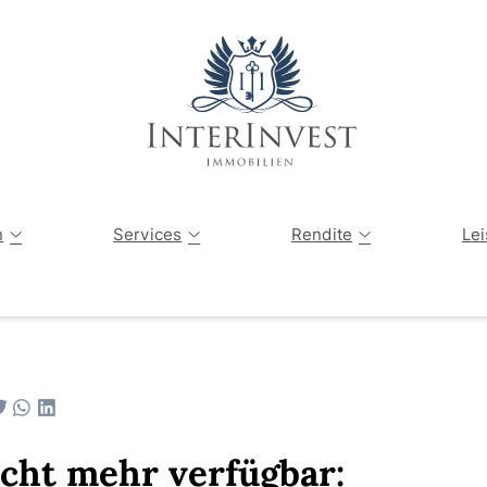
Angebote
Tippgeber
Vermögensau
n
Services
Rendite
Le
Verkaufte Immobilien
Immobilienbewertung
Kapitalanlagen-Finder
Sanierung einer Immobilie
Privater Immobilienverkauf
Die Immobilienwelt erklärt
Energetische Sanierung
cht mehr verfügbar: