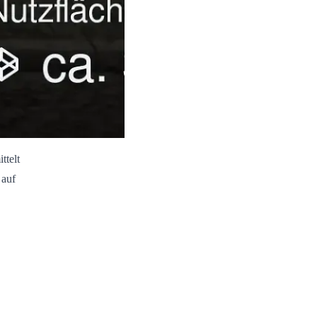
ttelt
 auf