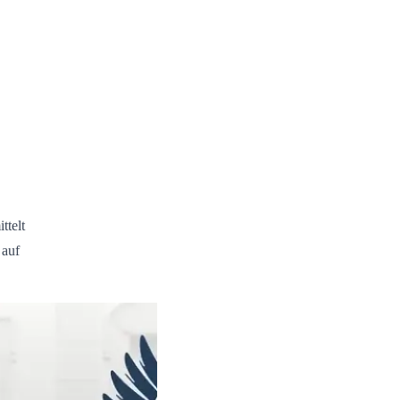
ttelt
 auf