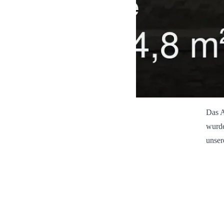
Das A
wurde
unser