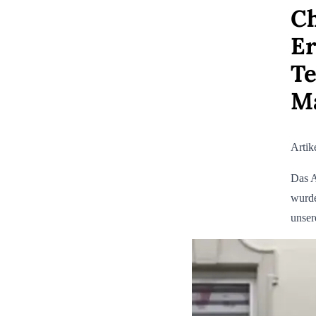
C
E
Te
M
Artik
Das A
wurde
unser