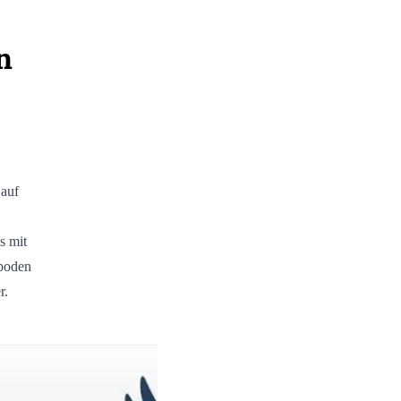
n
 auf
s mit
nboden
r.