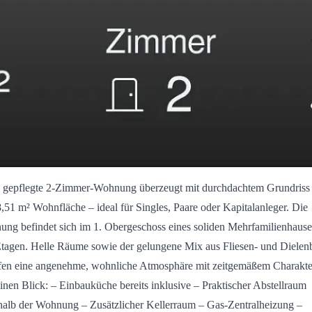
 gepflegte 2-Zimmer-Wohnung überzeugt mit durchdachtem Grundriss
8,51 m² Wohnfläche – ideal für Singles, Paare oder Kapitalanleger. Die
ng befindet sich im 1. Obergeschoss eines soliden Mehrfamilienhause
Etagen. Helle Räume sowie der gelungene Mix aus Fliesen- und Diele
fen eine angenehme, wohnliche Atmosphäre mit zeitgemäßem Charakte
inen Blick: – Einbauküche bereits inklusive – Praktischer Abstellraum
halb der Wohnung – Zusätzlicher Kellerraum – Gas-Zentralheizung –