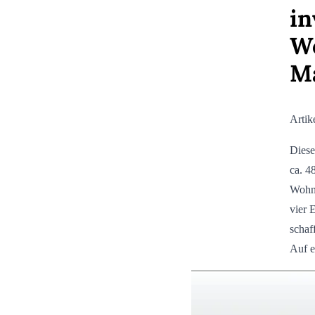
in
Wo
M
Artik
Diese
ca. 4
Wohnu
vier 
schaf
Auf e