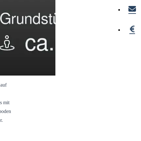
 auf
s mit
nboden
r.