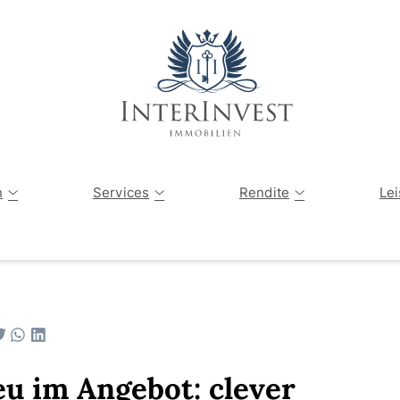
Angebote
Tippgeber
Vermögensau
n
Services
Rendite
Le
Verkaufte Immobilien
Immobilienbewertung
Kapitalanlagen-Finder
Sanierung einer Immobilie
Privater Immobilienverkauf
Die Immobilienwelt erklärt
Energetische Sanierung
u im Angebot: clever