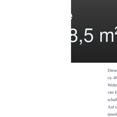
Diese
ca. 4
Wohnu
vier 
schaf
Auf e
inner