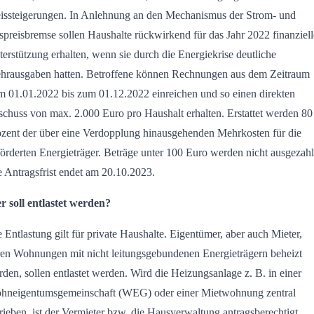
eissteigerungen. In Anlehnung an den Mechanismus der Strom- und
preisbremse sollen Haushalte rückwirkend für das Jahr 2022 finanziell
erstützung erhalten, wenn sie durch die Energiekrise deutliche
hrausgaben hatten. Betroffene können Rechnungen aus dem Zeitraum
m 01.01.2022 bis zum 01.12.2022 einreichen und so einen direkten
chuss von max. 2.000 Euro pro Haushalt erhalten. Erstattet werden 80
ozent der über eine Verdopplung hinausgehenden Mehrkosten für die
örderten Energieträger. Beträge unter 100 Euro werden nicht ausgezahl
 Antragsfrist endet am 20.10.2023.
r soll entlastet werden?
 Entlastung gilt für private Haushalte. Eigentümer, aber auch Mieter,
ren Wohnungen mit nicht leitungsgebundenen Energieträgern beheizt
den, sollen entlastet werden. Wird die Heizungsanlage z. B. in einer
hneigentumsgemeinschaft (WEG) oder einer Mietwohnung zentral
rieben, ist der Vermieter bzw. die Hausverwaltung antragsberechtigt.