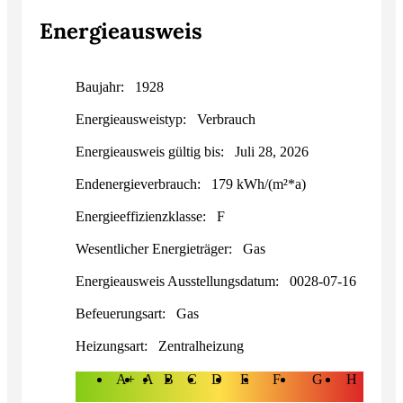
Energieausweis
Baujahr:
1928
Energieausweistyp:
Verbrauch
Energieausweis gültig bis:
Juli 28, 2026
Endenergieverbrauch:
179 kWh/(m²*a)
Energieeffizienzklasse:
F
Wesentlicher Energieträger:
Gas
Energieausweis Ausstellungsdatum:
0028-07-16
Befeuerungsart:
Gas
Heizungsart:
Zentralheizung
A+
A
B
C
D
E
F
G
H