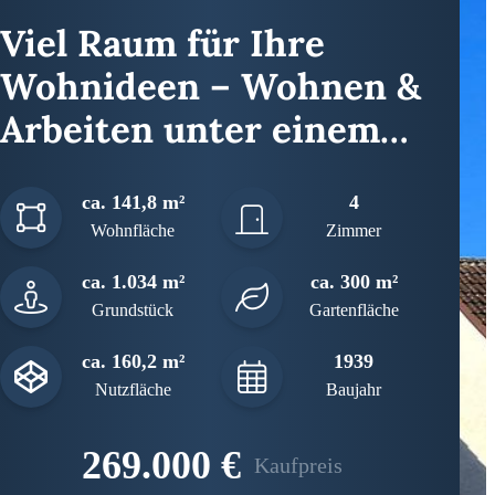
Viel Raum für Ihre
Wohnideen – Wohnen &
Arbeiten unter einem
Dach oder
ca. 141,8 m²
4
Mehrgenerationenwohnen
Wohnfläche
Zimmer
ca. 1.034 m²
ca. 300 m²
Grundstück
Gartenfläche
ca. 160,2 m²
1939
Nutzfläche
Baujahr
269.000 €
Kaufpreis