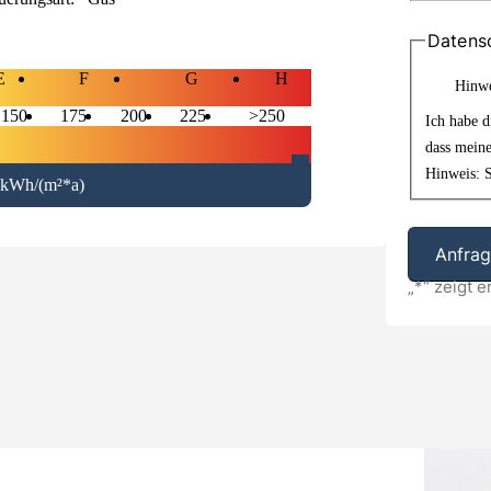
Datens
E
F
G
H
Hinwe
150
175
200
225
>250
Ich habe 
dass mein
Hinweis: S
 kWh/(m²*a)
„
*
“ zeigt e
Alternative: