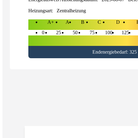
Heizungsart:
Zentralheizung
A+
A
B
C
D
0
25
50
75
100
125
Endenergiebedarf: 325