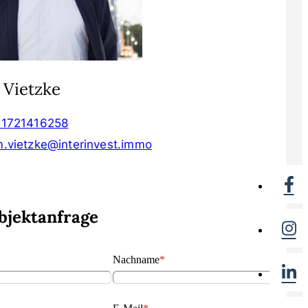
 Vietzke
01721416258
.vietzke@interinvest.immo
bjektanfrage
Nachname
*