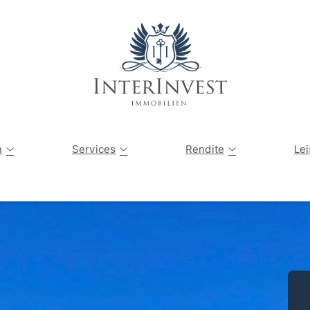
Angebote
Tippgeber
Vermögensau
n
Services
Rendite
Le
Verkaufte Immobilien
Immobilienbewertung
Kapitalanlagen-Finder
Sanierung einer Immobilie
Privater Immobilienverkauf
Die Immobilienwelt erklärt
Energetische Sanierung