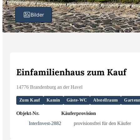
Bilder
Einfamilienhaus zum Kauf
14776 Brandenburg an der Havel
Zum Kauf
Kamin
Gäste-WC
Abstellraum
Garten
Objekt-Nr.
Käuferprovision
InterInvest-2882
provisionsfrei für den Käufer