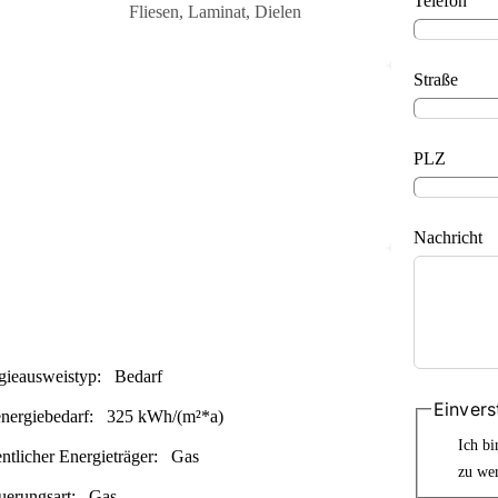
Telefon
Fliesen, Laminat, Dielen
Straße
PLZ
Nachricht
gieausweistyp:
Bedarf
Einvers
nergiebedarf:
325 kWh/(m²*a)
Ich bi
ntlicher Energieträger:
Gas
zu we
uerungsart:
Gas