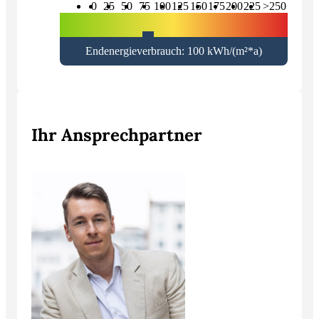
0
25
50
75
100
125
150
175
200
225
>250
Endenergieverbrauch: 100 kWh/(m²*a)
Ihr Ansprechpartner