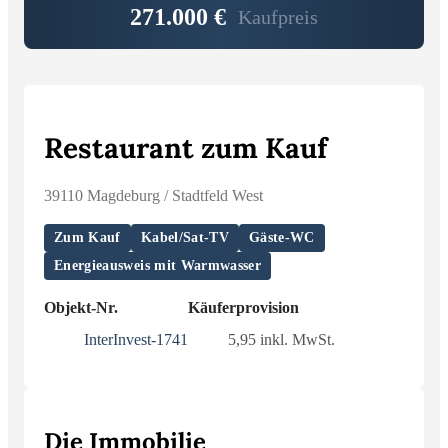
271.000 €
Kaufpreis
Restaurant zum Kauf
39110 Magdeburg / Stadtfeld West
Zum Kauf
Kabel/Sat-TV
Gäste-WC
Energieausweis mit Warmwasser
Objekt-Nr.
Käuferprovision
InterInvest-1741
5,95 inkl. MwSt.
Die Immobilie