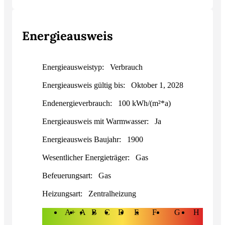
Energieausweis
Energieausweistyp:
Verbrauch
Energieausweis gültig bis:
Oktober 1, 2028
Endenergieverbrauch:
100 kWh/(m²*a)
Energieausweis mit Warmwasser:
Ja
Energieausweis Baujahr:
1900
Wesentlicher Energieträger:
Gas
Befeuerungsart:
Gas
Heizungsart:
Zentralheizung
A+
A
B
C
D
E
F
G
H