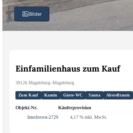
Bilder
Einfamilienhaus zum Kauf
39126 Magdeburg–Magdeburg
Zum Kauf
Kamin
Gäste-WC
Sauna
Abstellraum
Objekt-Nr.
Käuferprovision
InterInvest-2729
4,17 % inkl. MwSt.