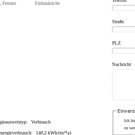
Telefon
 Fenster
Einbauküche
Straße
PLZ
Nachricht
Einvers
Ich bi
gieausweistyp:
Verbrauch
zu we
nergieverbrauch:
140,2 kWh/(m²*a)