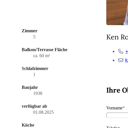
Zimmer
Ken R
5
Balkon/Terrasse Fläche
ca. 60 m²
k
Schlafzimmer
1
Baujahr
Ihre O
1938
verfügbar ab
Vorname
*
01.08.2025
Küche