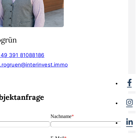
ogrün
+49 391 81088186
.rogruen@interinvest.immo
bjektanfrage
Nachname
*