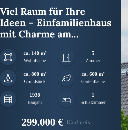
Viel Raum für Ihre
Ideen – Einfamilienhaus
mit Charme am
Neustädter See in
ca. 140 m²
5
Magdeburg
Wohnfläche
Zimmer
ca. 800 m²
ca. 600 m²
Grundstück
Gartenfläche
1938
1
Baujahr
Schlafzimmer
299.000 €
Kaufpreis