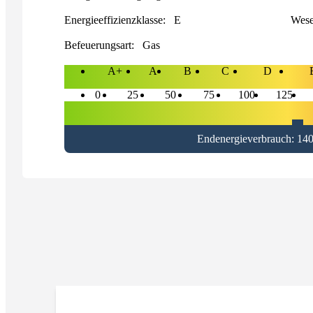
Energieeffizienzklasse:
E
Wese
Befeuerungsart:
Gas
A+
A
B
C
D
0
25
50
75
100
125
Endenergieverbrauch: 14