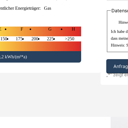
ntlicher Energieträger:
Gas
Datens
Hinwe
E
F
G
H
Ich habe 
dass mein
150
175
200
225
>250
Hinweis: S
0,2 kWh/(m²*a)
„
*
“ zeigt e
Alternative: