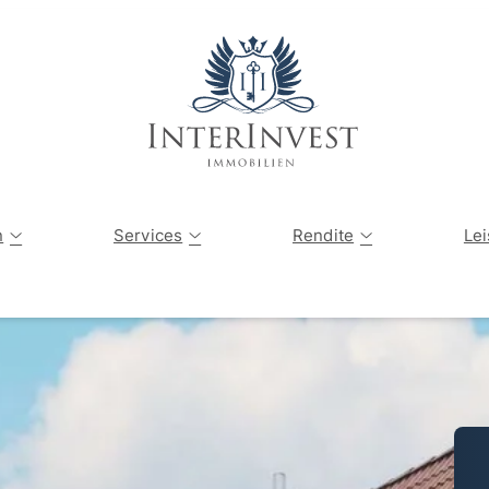
Angebote
Tippgeber
Vermögensau
n
Services
Rendite
Le
Verkaufte Immobilien
Immobilienbewertung
Kapitalanlagen-Finder
Sanierung einer Immobilie
Privater Immobilienverkauf
Die Immobilienwelt erklärt
Energetische Sanierung