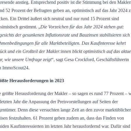
resende anstieg. Entsprechend positiv ist die Stimmung bei den Makler
d 52 Prozent der Befragten geben an, optimistisch auf das Jahr 2024 
cken. Ein Drittel äußert sich neutral und nur rund 15 Prozent sind
simistisch gestimmt. „
Die Vorzeichen für das Jahr 2024 stehen gut:
esichts der gesunkenen Inflationsrate und Bauzinsen stabilisieren sich
menbedingungen für alle Marktbeteiligten. Das Kaufinteresse kehrt
ück und ein Großteil der Makler:innen blickt optimistisch auf das aktue
r, wie unsere Umfrage zeigt
“, sagt Gesa Crockford, Geschäftsführerin
n ImmoScout24.
ößte Herausforderungen in 2023
 größte Herausforderung der Makler – so sagen es rund 77 Prozent – 
letzten Jahr die Anpassung der Preisvorstellungen auf Seiten der
entümer. Denn diese versuchten lange Zeit an den zuvor marktübliche
isen festzuhalten. 61 Prozent geben zudem an, dass das Finden von
uiden Kaufinteressierten im letzten Jahr herausfordernd war. Dafür sind