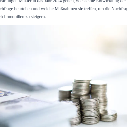
artungen Makler in das Jahr 2024 gehen, wie sie die Entwicklung der
chfrage beurteilen und welche Maßnahmen sie treffen, um die Nachfra
h Immobilien zu steigern.