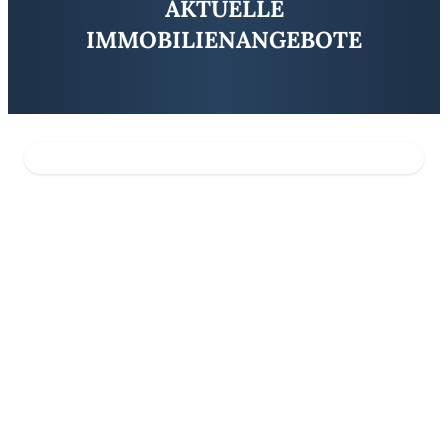
AKTUELLE
IMMOBILIENANGEBOTE
Investmentchance bei Magdeburg – vermietetes Reihenmittelhaus mi
Kapitalanlage mit Perspektive – Gepflegtes Mehrfamilienhaus im 
Kapitalanlage mit Perspektive: 2-Zimmer-Wohnung, großer Balkon
Charmante 2-Zimmer Wohnung mit Entwicklungspotenzial
Vermietete 2-Zimmer-Wohnung als Kapitalanlage in der Innenstad
Barrierearme 2-Zimmer-Wohnung mit Terrasse in ruhiger Lage
Vermietete 2-Zimmer-Wohnung mit stabiler Rendite in Magdeburg!
Willkommen in Genthin – Ihrem neuen Projekt mit Potenzial!