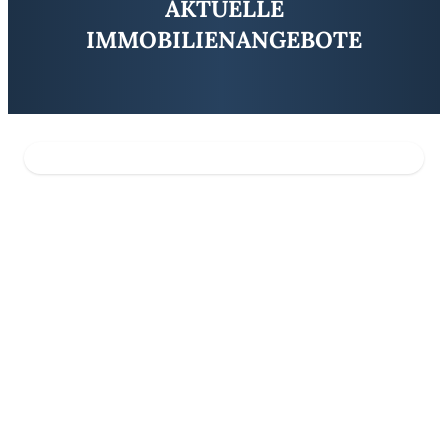
AKTUELLE
IMMOBILIENANGEBOTE
*Steuersparmodell* Denkmal-Villa mit AFA zum sanieren, für Entw
*Steuersparmodell* Denkmal-Villa mit AFA zum sanieren, für Entw
„Ein Zuhause für Generationen – großzügig, charmant und offen für
Attraktive 2-Zimmer-Wohnung mit Terrasse – ideale Kapitalanlage
vielseitig nutzbare Kapitalanlage mitten in MD, nahe der Innenst
Diese charmante 1-Zimmer-Wohnung in einer historischen Wohna
**Charmante 2-Zimmer-Wohnung in historischem Kulturdenkmal
**Kapitalanleger ACHTUNG** renov.-bed. Mehrfamilienhaus